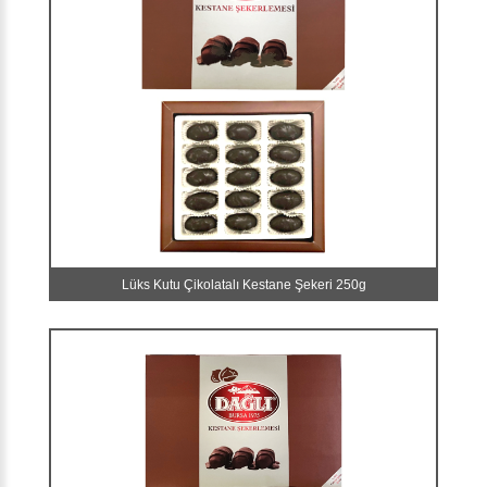
Lüks Kutu Çikolatalı Kestane Şekeri 250g