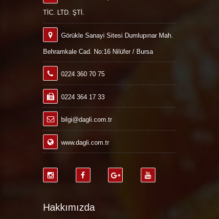
TİC. LTD. ŞTİ.
Görükle Sanayi Sitesi Dumlupınar Mah.
Behramkale Cad. No:16 Nilüfer / Bursa
0224 360 70 75
0224 364 17 33
bilgi@dagli.com.tr
www.dagli.com.tr
Hakkımızda